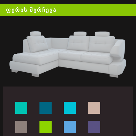
ᲤᲔᲠᲘᲡ ᲨᲔᲠᲩᲔᲕᲐ