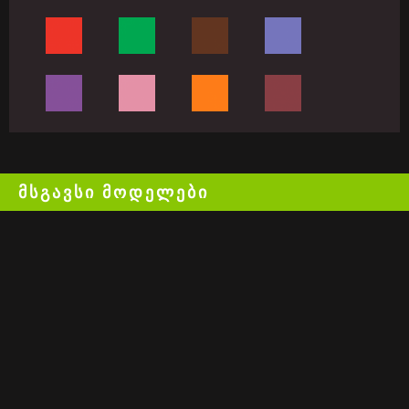
ᲛᲡᲒᲐᲕᲡᲘ ᲛᲝᲓᲔᲚᲔᲑᲘ