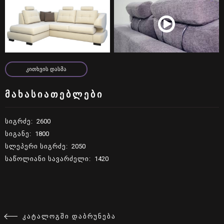
live:schn.moebel
ᲙᲘᲗᲮᲕᲘᲡ ᲓᲐᲡᲛᲐ
ᲙᲘᲗᲮᲕᲘᲡ ᲓᲐᲡᲛᲐ
ᲛᲐᲮᲐᲡᲘᲐᲗᲔᲑᲚᲔᲑᲘ
ᲡᲘᲒᲠᲫᲔ
:
2600
ᲡᲘᲒᲐᲜᲔ
:
1800
ᲡᲚᲔᲞᲔᲠᲘ ᲡᲘᲒᲠᲫᲔ
:
2050
ᲡᲐᲬᲝᲚᲘᲐᲜᲘ ᲡᲐᲕᲐᲠᲫᲔᲚᲘ
:
1420
ᲙᲐᲢᲐᲚᲝᲒᲨᲘ ᲓᲐᲑᲠᲣᲜᲔᲑᲐ