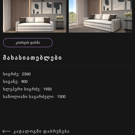
live:schn.moebel
ᲙᲘᲗᲮᲕᲘᲡ ᲓᲐᲡᲛᲐ
ᲙᲘᲗᲮᲕᲘᲡ ᲓᲐᲡᲛᲐ
ᲛᲐᲮᲐᲡᲘᲐᲗᲔᲑᲚᲔᲑᲘ
ᲡᲘᲒᲠᲫᲔ
:
2360
ᲡᲘᲒᲐᲜᲔ
:
900
ᲡᲚᲔᲞᲔᲠᲘ ᲡᲘᲒᲠᲫᲔ
:
1950
ᲡᲐᲬᲝᲚᲘᲐᲜᲘ ᲡᲐᲕᲐᲠᲫᲔᲚᲘ
:
1500
ᲙᲐᲢᲐᲚᲝᲒᲨᲘ ᲓᲐᲑᲠᲣᲜᲔᲑᲐ